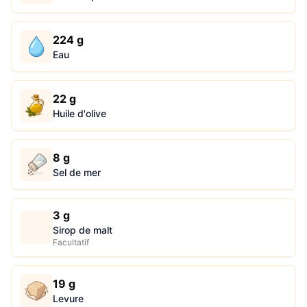
224 g
Eau
22 g
Huile d'olive
8 g
Sel de mer
3 g
Sirop de malt
Facultatif
19 g
Levure